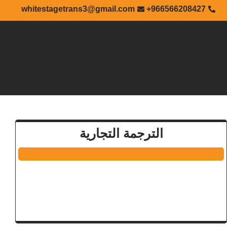
خطي
whitestagetrans3@gmail.com
966566208427+
لى
لمحتوى
الترجمة التجارية