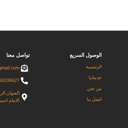
الوصول السريع
تواصل معنا
الرئيسية
gmail.com
خدماتنا
66208427+
من نحن
العنوان ال
اتصل بنا
الامام احمد